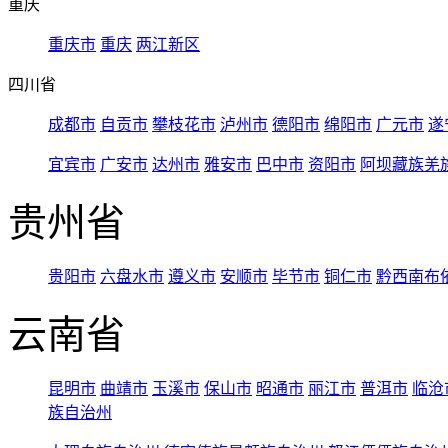
重庆
重庆市
重庆
两江新区
四川省
成都市
自贡市
攀枝花市
泸州市
德阳市
绵阳市
广元市
遂
宜宾市
广安市
达州市
雅安市
巴中市
资阳市
阿坝藏族羌
贵州省
贵阳市
六盘水市
遵义市
安顺市
毕节市
铜仁市
黔西南布
云南省
昆明市
曲靖市
玉溪市
保山市
昭通市
丽江市
普洱市
临沧
族自治州