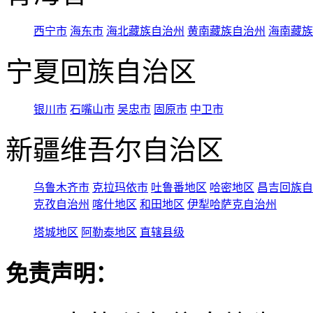
西宁市
海东市
海北藏族自治州
黄南藏族自治州
海南藏族
宁夏回族自治区
银川市
石嘴山市
吴忠市
固原市
中卫市
新疆维吾尔自治区
乌鲁木齐市
克拉玛依市
吐鲁番地区
哈密地区
昌吉回族自
克孜自治州
喀什地区
和田地区
伊犁哈萨克自治州
塔城地区
阿勒泰地区
直辖县级
免责声明：