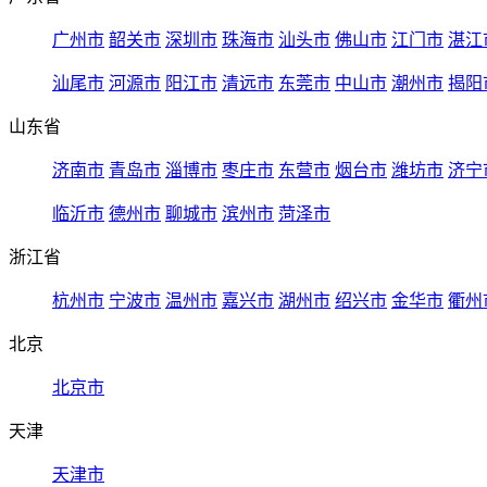
广州市
韶关市
深圳市
珠海市
汕头市
佛山市
江门市
湛江
汕尾市
河源市
阳江市
清远市
东莞市
中山市
潮州市
揭阳
山东省
济南市
青岛市
淄博市
枣庄市
东营市
烟台市
潍坊市
济宁
临沂市
德州市
聊城市
滨州市
菏泽市
浙江省
杭州市
宁波市
温州市
嘉兴市
湖州市
绍兴市
金华市
衢州
北京
北京市
天津
天津市