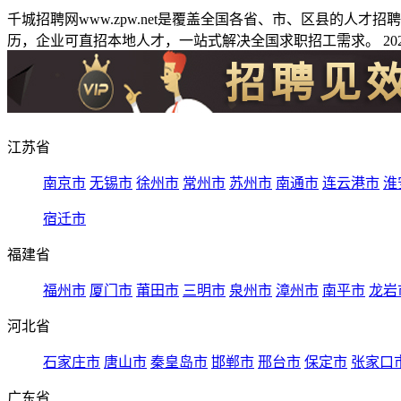
千城招聘网www.zpw.net是覆盖全国各省、市、区县的人
历，企业可直招本地人才，一站式解决全国求职招工需求。 2026
江苏省
南京市
无锡市
徐州市
常州市
苏州市
南通市
连云港市
淮
宿迁市
福建省
福州市
厦门市
莆田市
三明市
泉州市
漳州市
南平市
龙岩
河北省
石家庄市
唐山市
秦皇岛市
邯郸市
邢台市
保定市
张家口
广东省