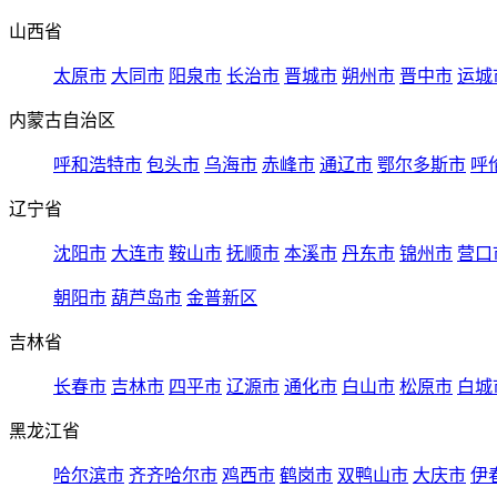
山西省
太原市
大同市
阳泉市
长治市
晋城市
朔州市
晋中市
运城
内蒙古自治区
呼和浩特市
包头市
乌海市
赤峰市
通辽市
鄂尔多斯市
呼
辽宁省
沈阳市
大连市
鞍山市
抚顺市
本溪市
丹东市
锦州市
营口
朝阳市
葫芦岛市
金普新区
吉林省
长春市
吉林市
四平市
辽源市
通化市
白山市
松原市
白城
黑龙江省
哈尔滨市
齐齐哈尔市
鸡西市
鹤岗市
双鸭山市
大庆市
伊