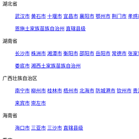
湖北省
武汉市
黄石市
十堰市
宜昌市
襄阳市
鄂州市
荆门市
孝感
恩施土家族苗族自治州
直辖县级
湖南省
长沙市
株洲市
湘潭市
衡阳市
邵阳市
岳阳市
常德市
张家
娄底市
湘西土家族苗族自治州
广西壮族自治区
南宁市
柳州市
桂林市
梧州市
北海市
防城港市
钦州市
贵
来宾市
崇左市
海南省
海口市
三亚市
三沙市
直辖县级