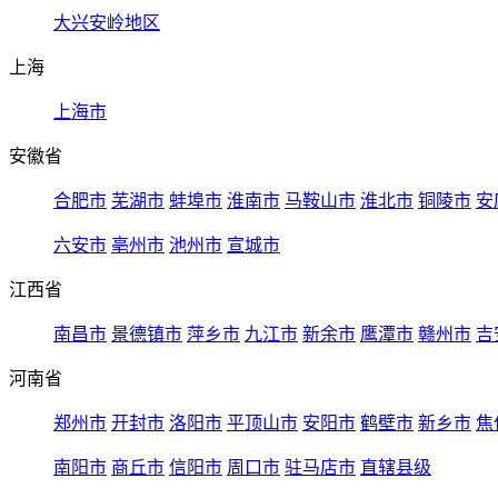
大兴安岭地区
上海
上海市
安徽省
合肥市
芜湖市
蚌埠市
淮南市
马鞍山市
淮北市
铜陵市
安
六安市
亳州市
池州市
宣城市
江西省
南昌市
景德镇市
萍乡市
九江市
新余市
鹰潭市
赣州市
吉
河南省
郑州市
开封市
洛阳市
平顶山市
安阳市
鹤壁市
新乡市
焦
南阳市
商丘市
信阳市
周口市
驻马店市
直辖县级