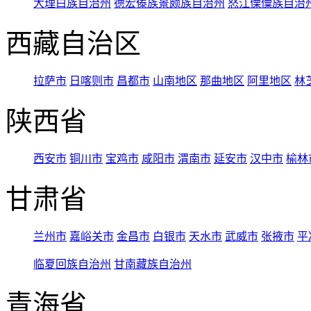
大理白族自治州
德宏傣族景颇族自治州
怒江傈僳族自治
西藏自治区
拉萨市
日喀则市
昌都市
山南地区
那曲地区
阿里地区
林
陕西省
西安市
铜川市
宝鸡市
咸阳市
渭南市
延安市
汉中市
榆林
甘肃省
兰州市
嘉峪关市
金昌市
白银市
天水市
武威市
张掖市
平
临夏回族自治州
甘南藏族自治州
青海省