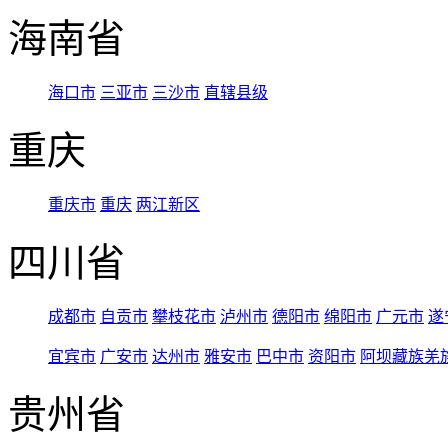
海南省
海口市
三亚市
三沙市
直辖县级
重庆
重庆市
重庆
两江新区
四川省
成都市
自贡市
攀枝花市
泸州市
德阳市
绵阳市
广元市
遂
宜宾市
广安市
达州市
雅安市
巴中市
资阳市
阿坝藏族羌
贵州省