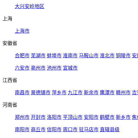
大兴安岭地区
上海
上海市
安徽省
合肥市
芜湖市
蚌埠市
淮南市
马鞍山市
淮北市
铜陵市
安
六安市
亳州市
池州市
宣城市
江西省
南昌市
景德镇市
萍乡市
九江市
新余市
鹰潭市
赣州市
吉
河南省
郑州市
开封市
洛阳市
平顶山市
安阳市
鹤壁市
新乡市
焦
南阳市
商丘市
信阳市
周口市
驻马店市
直辖县级