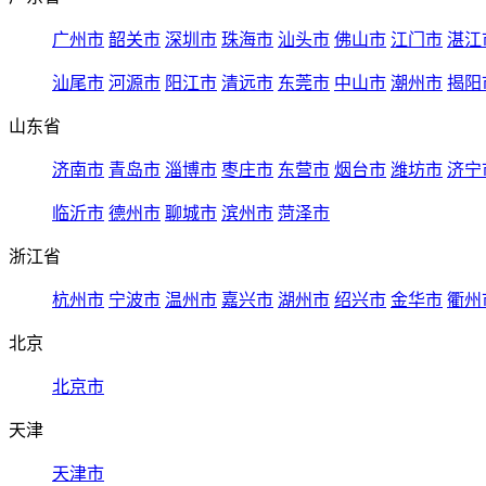
广州市
韶关市
深圳市
珠海市
汕头市
佛山市
江门市
湛江
汕尾市
河源市
阳江市
清远市
东莞市
中山市
潮州市
揭阳
山东省
济南市
青岛市
淄博市
枣庄市
东营市
烟台市
潍坊市
济宁
临沂市
德州市
聊城市
滨州市
菏泽市
浙江省
杭州市
宁波市
温州市
嘉兴市
湖州市
绍兴市
金华市
衢州
北京
北京市
天津
天津市