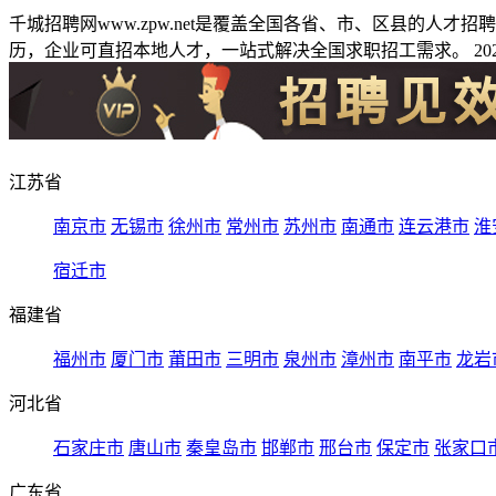
千城招聘网www.zpw.net是覆盖全国各省、市、区县的人
历，企业可直招本地人才，一站式解决全国求职招工需求。 2026
江苏省
南京市
无锡市
徐州市
常州市
苏州市
南通市
连云港市
淮
宿迁市
福建省
福州市
厦门市
莆田市
三明市
泉州市
漳州市
南平市
龙岩
河北省
石家庄市
唐山市
秦皇岛市
邯郸市
邢台市
保定市
张家口
广东省