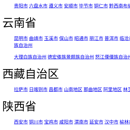
贵阳市
六盘水市
遵义市
安顺市
毕节市
铜仁市
黔西南布
云南省
昆明市
曲靖市
玉溪市
保山市
昭通市
丽江市
普洱市
临沧
族自治州
大理白族自治州
德宏傣族景颇族自治州
怒江傈僳族自治
西藏自治区
拉萨市
日喀则市
昌都市
山南地区
那曲地区
阿里地区
林
陕西省
西安市
铜川市
宝鸡市
咸阳市
渭南市
延安市
汉中市
榆林