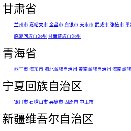
甘肃省
兰州市
嘉峪关市
金昌市
白银市
天水市
武威市
张掖市
平
临夏回族自治州
甘南藏族自治州
青海省
西宁市
海东市
海北藏族自治州
黄南藏族自治州
海南藏族
宁夏回族自治区
银川市
石嘴山市
吴忠市
固原市
中卫市
新疆维吾尔自治区