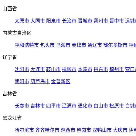
山西省
太原市
大同市
阳泉市
长治市
晋城市
朔州市
晋中市
运城
内蒙古自治区
呼和浩特市
包头市
乌海市
赤峰市
通辽市
鄂尔多斯市
呼
辽宁省
沈阳市
大连市
鞍山市
抚顺市
本溪市
丹东市
锦州市
营口
朝阳市
葫芦岛市
金普新区
吉林省
长春市
吉林市
四平市
辽源市
通化市
白山市
松原市
白城
黑龙江省
哈尔滨市
齐齐哈尔市
鸡西市
鹤岗市
双鸭山市
大庆市
伊